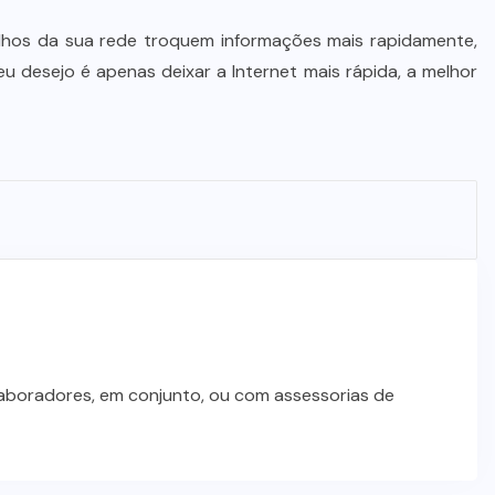
Wilson Santos projeta novos
lhos da sua rede troquem informações mais rapidamente,
investimentos para viabilizar 10
u desejo é apenas deixar a Internet mais rápida, a melhor
mil lotes com infraestrutura
completa
5 DE AGOSTO DE 2026
laboradores, em conjunto, ou com assessorias de