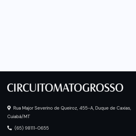
Rua Major Severino de Queiroz, 455-A, Duque de Caxias,
Cuiabá/MT
(65) 98111-0655