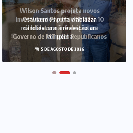
Otaviano Pivetta oficializa
candidatura à reeleição ao
Governo de MT pelo Republicanos
5 DE AGOSTO DE 2026