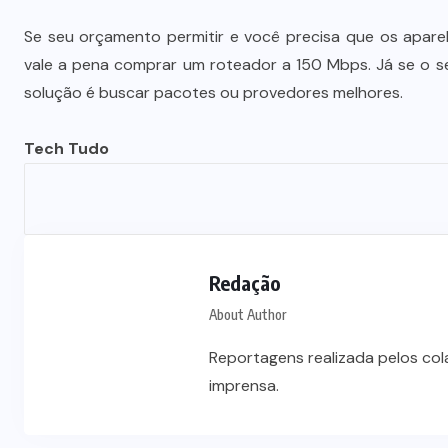
Se seu orçamento permitir e você precisa que os apare
Polícia prende jovem investigado
vale a pena comprar um roteador a 150 Mbps. Já se o se
por aliciar adolescentes para rede
solução é buscar pacotes ou provedores melhores.
s
de prostituição em VG
Tech Tudo
5 DE AGOSTO DE 2026
Redação
About Author
Reportagens realizada pelos co
imprensa.