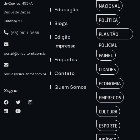
de Queiroz, 455-A,
NACIONAL
Educação
Duque de Caxias,
POLÍTICA
Cuiabá/MT
Blogs
(65) 98111-0655
PLANTÃO
Edição
Impressa
POLICIAL
portal@circuitomt.com.br
PAINEL
Enquetes
CIDADES
Contato
midia@circuitomt.com.br
ECONOMIA
Quem Somos
Seguir
EMPREGOS
CULTURA
ESPORTE
JURÍDICO