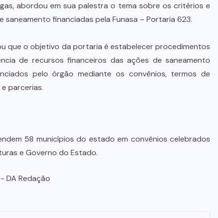
STJ condena ministro Marco Buzzi
gas, abordou em sua palestra o tema sobre os critérios e
à perda do cargo por denúncias de
e saneamento financiadas pela Funasa – Portaria 623.
importunação sexual
u que o objetivo da portaria é estabelecer procedimentos
6 DE AGOSTO DE 2026
ência de recursos financeiros das ações de saneamento
anciados pelo órgão mediante os convênios, termos de
e parcerias.
atendem 58 municípios do estado em convênios celebrados
ituras e Governo do Estado.
o- DA Redação