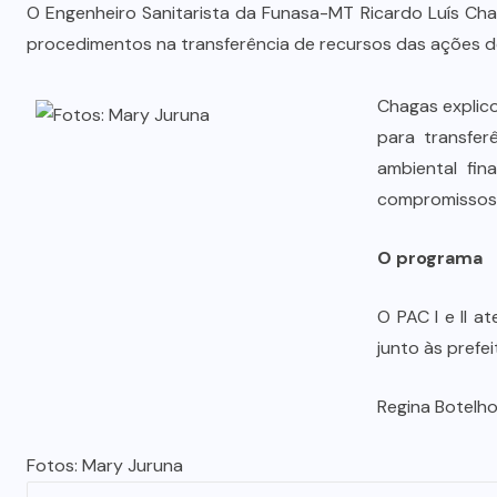
Vale-refeição cobre apenas 9 dias
O Engenheiro Sanitarista da Funasa-MT Ricardo Luís Cha
úteis de alimentação em Mato
procedimentos na transferência de recursos das ações d
a
Grosso, aponta levantamento
Chagas explico
6 DE AGOSTO DE 2026
para transfer
ambiental fin
compromissos 
O programa
O PAC I e II 
junto às prefe
Regina Botelh
Fotos: Mary Juruna