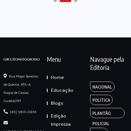
Menu
Navague pela
Editoria
Home
Rua Major Severino
de Queiroz, 455-A,
NACIONAL
Educação
Duque de Caxias,
POLÍTICA
Cuiabá/MT
Blogs
(65) 98111-0655
PLANTÃO
Edição
Impressa
POLICIAL