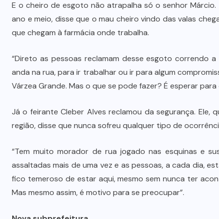
Dia dos Pais impulsiona varejo e
E o cheiro de esgoto não atrapalha só o senhor Márcio
é
reforça conexão entre pais e filhos
ano e meio, disse que o mau cheiro vindo das valas chega
que chegam à farmácia onde trabalha.
na moda inspirada no agro
7 DE AGOSTO DE 2026
“Direto as pessoas reclamam desse esgoto correndo a 
anda na rua, para ir trabalhar ou ir para algum comprom
Várzea Grande. Mas o que se pode fazer? É esperar para 
Já o feirante Cleber Alves reclamou da segurança. Ele,
região, disse que nunca sofreu qualquer tipo de ocorrênci
“Tem muito morador de rua jogado nas esquinas e susp
assaltadas mais de uma vez e as pessoas, a cada dia, e
fico temeroso de estar aqui, mesmo sem nunca ter acon
Mas mesmo assim, é motivo para se preocupar”.
Nova subprefeitura