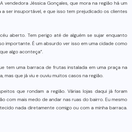
De queijos a mel: Feira FAM dá
. A vendedora Jéssica Gonçales, que mora na região há um
rosto, voz e lucro aos pequenos
 a ser insuportável, e que isso tem prejudicado os clientes
produtores de Várzea Grande
8 DE AGOSTO DE 2026
céu aberto. Tem perigo até de alguém se sujar enquanto
isso importante. É um absurdo ver isso em uma cidade como
que algo aconteça”.
 que tem uma barraca de frutas instalada em uma praça na
a, mas que já viu e ouviu muitos casos na região.
eitos que rondam a região. Várias lojas daqui já foram
stão com mais medo de andar nas ruas do bairro. Eu mesmo
tecido nada diretamente comigo ou com a minha barraca.