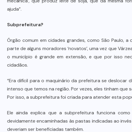
mecânica’, que produz leite de soja, que da mesma fo
ajuda”.
Subprefeitura?
Órgão comum em cidades grandes, como São Paulo, a cr
parte de alguns moradores ‘novatos’, uma vez que Várzea
o município é grande em extensão, e que por isso nec
cidadãos.
“Era difícil para o maquinário da prefeitura se deslocar
intenso que temos na região. Por vezes, eles tinham que
Por isso, a subprefeitura foi criada para atender esta p
Ele ainda explica que a subprefeitura funciona como
devidamente encaminhadas às pastas indicadas ao invés 
deveriam ser beneficiadas também.