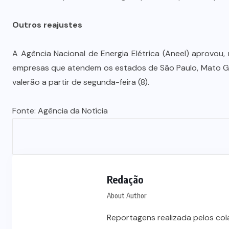
Prefeito Abilio Brunini recebe a
mais alta honraria da Rotam em
Outros reajustes
Cuiabá
A Agência Nacional de Energia Elétrica (Aneel) aprovou, 
7 DE AGOSTO DE 2026
empresas que atendem os estados de São Paulo, Mato Gro
valerão a partir de segunda-feira (8).
Fonte:
Agência da Notícia
Redação
About Author
Reportagens realizada pelos co