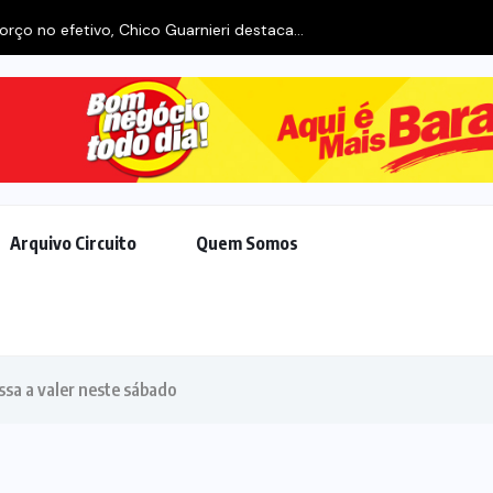
rço no efetivo, Chico Guarnieri destaca...
Arquivo Circuito
Quem Somos
assa a valer neste sábado