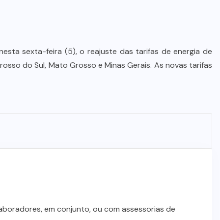
Dia dos Pais impulsiona varejo e
reforça conexão entre pais e filhos
na moda inspirada no agro
nesta sexta-feira (5), o reajuste das tarifas de energia de
7 DE AGOSTO DE 2026
sso do Sul, Mato Grosso e Minas Gerais. As novas tarifas
laboradores, em conjunto, ou com assessorias de