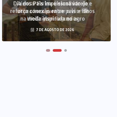
Alencar Farina é escolhido de
última hora para ser o vice de
Wellington Fagundes
7 DE AGOSTO DE 2026