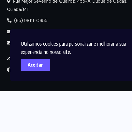
Rua Major Severino de Queiroz, 455-A, Duque de Caxias,
Cuiabá/MT
(65) 98111-0655
portal@circuitomt.com.br
Utilizamos cookies para personalizar e melhorar a sua
midia@circuitomt.com.br
experiência no nosso site.
Seguir
Aceitar