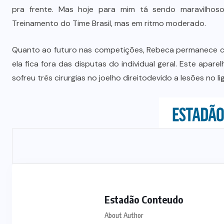
Prefeito Abilio Brunini recebe a
pra frente. Mas hoje para mim tá sendo maravilhoso
mais alta honraria da Rotam em
Treinamento do Time Brasil, mas em ritmo moderado.
Cuiabá
Quanto ao futuro nas competições, Rebeca permanece co
7 DE AGOSTO DE 2026
ela fica fora das disputas do individual geral. Este apa
sofreu três cirurgias no joelho direitodevido a lesões no 
Estadão Conteudo
About Author