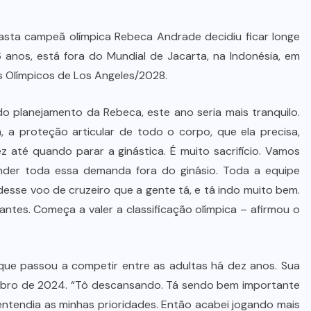
asta campeã olímpica Rebeca Andrade decidiu ficar longe
 anos, está fora do Mundial de Jacarta, na Indonésia, em
s Olímpicos de Los Angeles/2028.
o planejamento da Rebeca, este ano seria mais tranquilo.
a, a proteção articular de todo o corpo, que ela precisa,
lvez até quando parar a ginástica. É muito sacrifício. Vamos
ender toda essa demanda fora do ginásio. Toda a equipe
esse voo de cruzeiro que a gente tá, e tá indo muito bem.
tes. Começa a valer a classificação olímpica – afirmou o
 que passou a competir entre as adultas há dez anos. Sua
mbro de 2024. “Tô descansando. Tá sendo bem importante
entendia as minhas prioridades. Então acabei jogando mais