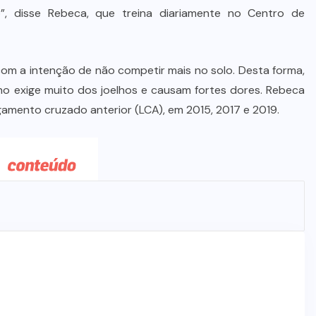
Dia dos Pais impulsiona varejo e
”, disse Rebeca, que treina diariamente no Centro de
reforça conexão entre pais e filhos
na moda inspirada no agro
m a intenção de não competir mais no solo. Desta forma,
7 DE AGOSTO DE 2026
relho exige muito dos joelhos e causam fortes dores. Rebeca
ligamento cruzado anterior (LCA), em 2015, 2017 e 2019.