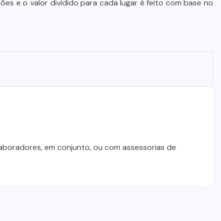
ões e o valor dividido para cada lugar é feito com base no
STJ condena ministro Marco Buzzi
à perda do cargo por denúncias de
importunação sexual
6 DE AGOSTO DE 2026
laboradores, em conjunto, ou com assessorias de