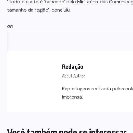
"Todo o custo é 'bancado' pelo Ministério das Comunicaç
Vale-refeição cobre apenas 9 dias
tamanho da região", concluiu.
úteis de alimentação em Mato
a
Grosso, aponta levantamento
G1
6 DE AGOSTO DE 2026
Redação
About Author
Reportagens realizada pelos co
imprensa.
Você também pode se interessar