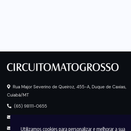
Rua Major Severino de Queiroz, 455-A, Duque de Caxias,
Cuiabá/MT
(65) 98111-0655
portal@circuitomt.com.br
Utilizamos cookies para personalizar e melhorar a sua
midia@circuitomt.com.br