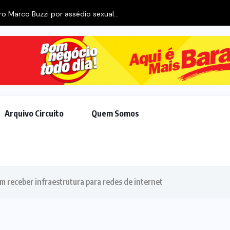
o Marco Buzzi por assédio sexual...
Arquivo Circuito
Quem Somos
 receber infraestrutura para redes de internet