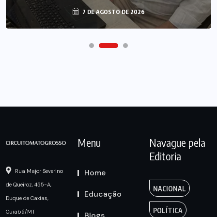
7 DE AGOSTO DE 2026
Menu
Navague pela
Editoria
Home
Rua Major Severino
de Queiroz, 455-A,
NACIONAL
Educação
Duque de Caxias,
POLÍTICA
Cuiabá/MT
Blogs