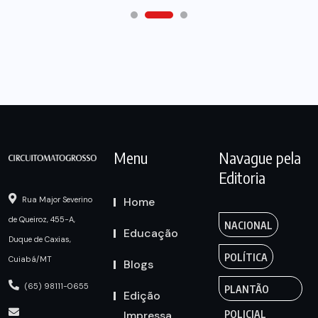
Menu
Navague pela
Editoria
Home
Rua Major Severino
de Queiroz, 455-A,
NACIONAL
Educação
Duque de Caxias,
POLÍTICA
Cuiabá/MT
Blogs
(65) 98111-0655
PLANTÃO
Edição
Impressa
POLICIAL