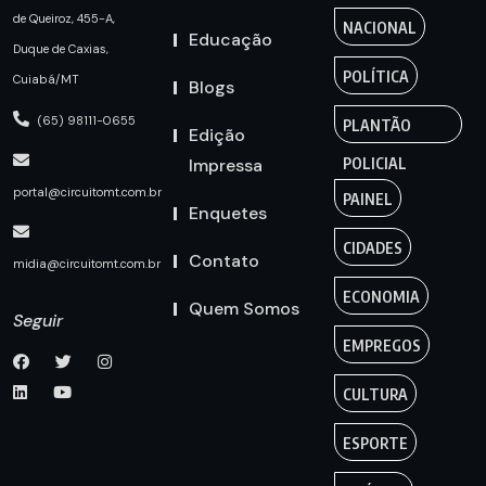
de Queiroz, 455-A,
NACIONAL
Educação
Duque de Caxias,
POLÍTICA
Cuiabá/MT
Blogs
(65) 98111-0655
PLANTÃO
Edição
Impressa
POLICIAL
portal@circuitomt.com.br
PAINEL
Enquetes
CIDADES
Contato
midia@circuitomt.com.br
ECONOMIA
Quem Somos
Seguir
EMPREGOS
CULTURA
ESPORTE