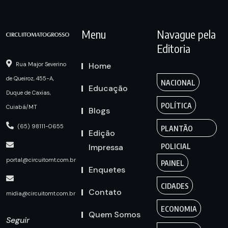
Menu
Navague pela
Editoria
Home
Rua Major Severino
de Queiroz, 455-A,
NACIONAL
Educação
Duque de Caxias,
POLÍTICA
Cuiabá/MT
Blogs
(65) 98111-0655
PLANTÃO
Edição
Impressa
POLICIAL
portal@circuitomt.com.br
PAINEL
Enquetes
CIDADES
Contato
midia@circuitomt.com.br
ECONOMIA
Quem Somos
Seguir