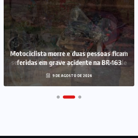
Motociclista morre e duas pessoas ficam
Feira de artesanato ‘Pacinho das Artes’
se consolida no Shopping Várzea Grande
feridas em grave acidente na BR-163
9 DE AGOSTO DE 2026
9 DE AGOSTO DE 2026