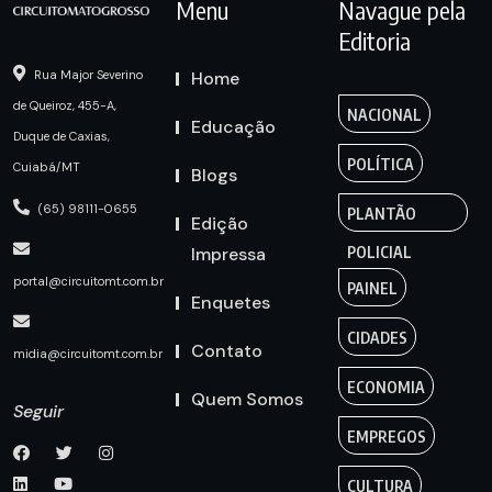
Menu
Navague pela
Editoria
Home
Rua Major Severino
de Queiroz, 455-A,
NACIONAL
Educação
Duque de Caxias,
POLÍTICA
Cuiabá/MT
Blogs
(65) 98111-0655
PLANTÃO
Edição
Impressa
POLICIAL
portal@circuitomt.com.br
PAINEL
Enquetes
CIDADES
Contato
midia@circuitomt.com.br
ECONOMIA
Quem Somos
Seguir
EMPREGOS
CULTURA