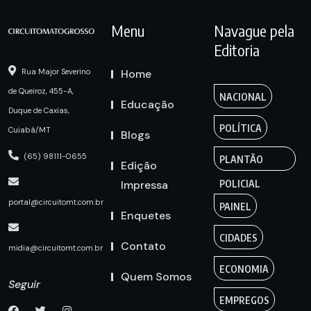
Menu
Navague pela
Editoria
Home
Rua Major Severino
de Queiroz, 455-A,
NACIONAL
Educação
Duque de Caxias,
POLÍTICA
Cuiabá/MT
Blogs
(65) 98111-0655
PLANTÃO
Edição
Impressa
POLICIAL
portal@circuitomt.com.br
PAINEL
Enquetes
CIDADES
Contato
midia@circuitomt.com.br
ECONOMIA
Quem Somos
Seguir
EMPREGOS