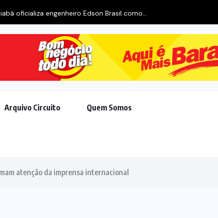
iabá oficializa engenheiro Edson Brasil como...
Arquivo Circuito
Quem Somos
mam atenção da imprensa internacional