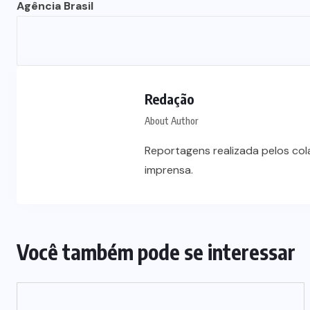
Agência Brasil
Vale-refeição cobre apenas 9 dias
úteis de alimentação em Mato
a
Grosso, aponta levantamento
Redação
6 DE AGOSTO DE 2026
About Author
Reportagens realizada pelos co
imprensa.
Você também pode se interessar