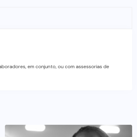
STJ condena ministro Marco Buzzi
à perda do cargo por denúncias de
importunação sexual
6 DE AGOSTO DE 2026
laboradores, em conjunto, ou com assessorias de