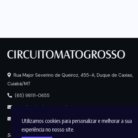
Rua Major Severino de Queiroz, 455-A, Duque de Caxias,
Cuiabá/MT
(65) 98111-0655
portal@circuitomt.com.br
midia@circuitomt.com.br
Utilizamos cookies para personalizar e melhorar a sua
experiência no nosso site.
Seguir