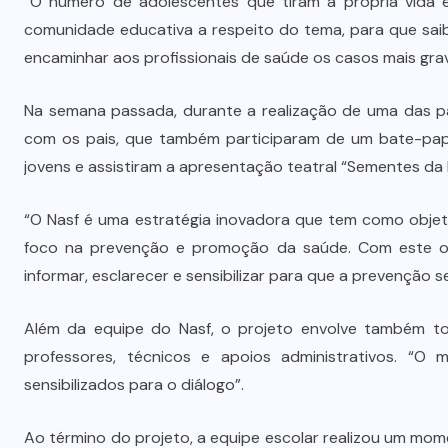
“O número de adolescentes que tiram a própria vida e
Vale-refeição cobre apenas 9 dias
comunidade educativa a respeito do tema, para que sa
úteis de alimentação em Mato
encaminhar aos profissionais de saúde os casos mais grav
a
Grosso, aponta levantamento
Na semana passada, durante a realização de uma das pa
6 DE AGOSTO DE 2026
com os pais, que também participaram de um bate-pap
jovens e assistiram a apresentação teatral “Sementes da
“O Nasf é uma estratégia inovadora que tem como objeti
foco na prevenção e promoção da saúde. Com este obj
informar, esclarecer e sensibilizar para que a prevenção se
Além da equipe do Nasf, o projeto envolve também tod
professores, técnicos e apoios administrativos. “O 
sensibilizados para o diálogo”.
Ao término do projeto, a equipe escolar realizou um mom