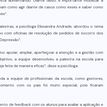
stá aumentando. Diante disso, é importante mobilizar a
STJ condena ministro Marco Buzzi
ibam como agir diante de casos como esses e saber como
à perda do cargo por denúncias de
es”.
importunação sexual
lestras, a psicóloga Elissandra Andrade, abordou o tema
6 DE AGOSTO DE 2026
o com oficinas de resolução de pedidos de socorro dos
 Depressão”.
vo apoiar, ampliar, aperfeiçoar a atenção e a gestão com
etivo, a equipe desenvolveu a palestra na escola para
ja feita de maneira eficaz”, disse a psicóloga.
a a equipe de profissionais da escola, como gestores,
momento com os pais foi muito especial, pois ficaram
ento de feedback com os alunos para avaliar a aplicação e