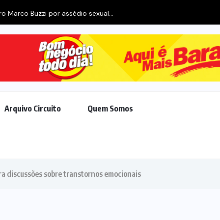
o Marco Buzzi por assédio sexual...
Arquivo Circuito
Quem Somos
ra discussões sobre transtornos emocionais