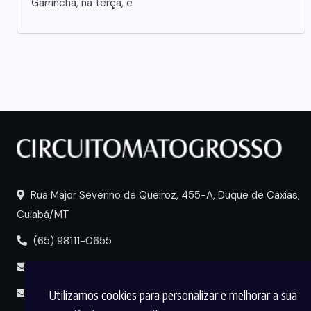
Garrincha, na terça, e
Rua Major Severino de Queiroz, 455-A, Duque de Caxias,
Cuiabá/MT
(65) 98111-0655
portal@circuitomt.com.br
Utilizamos cookies para personalizar e melhorar a sua
midia@circuitomt.com.br