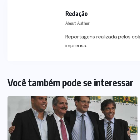
Dia dos Pais impulsiona varejo e
reforça conexão entre pais e filhos
Redação
na moda inspirada no agro
About Author
7 DE AGOSTO DE 2026
Reportagens realizada pelos co
imprensa.
Você também pode se interessar