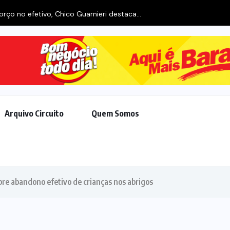
rço no efetivo, Chico Guarnieri destaca...
Arquivo Circuito
Quem Somos
obre abandono efetivo de crianças nos abrigos