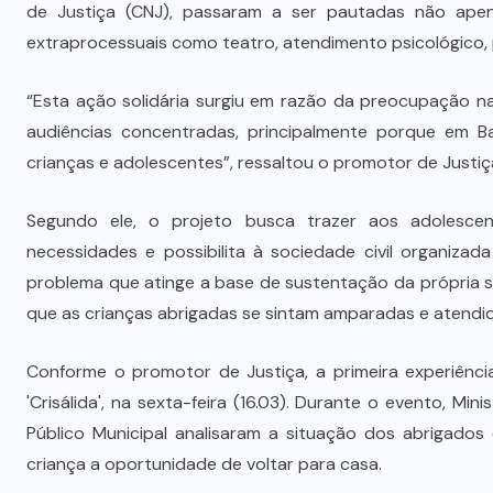
de Justiça (CNJ), passaram a ser pautadas não apen
extraprocessuais como teatro, atendimento psicológico, p
“Esta ação solidária surgiu em razão da preocupação n
audiências concentradas, principalmente porque em Ba
crianças e adolescentes”, ressaltou o promotor de Just
Segundo ele, o projeto busca trazer aos adolescen
necessidades e possibilita à sociedade civil organiza
problema que atinge a base de sustentação da própria s
que as crianças abrigadas se sintam amparadas e atendid
Conforme o promotor de Justiça, a primeira experiência 
'Crisálida', na sexta-feira (16.03). Durante o evento, Min
Público Municipal analisaram a situação dos abrigados
criança a oportunidade de voltar para casa.