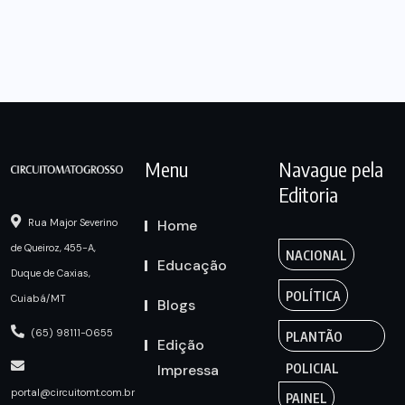
Menu
Navague pela
Editoria
Home
Rua Major Severino
de Queiroz, 455-A,
NACIONAL
Educação
Duque de Caxias,
POLÍTICA
Cuiabá/MT
Blogs
(65) 98111-0655
PLANTÃO
Edição
Impressa
POLICIAL
portal@circuitomt.com.br
PAINEL