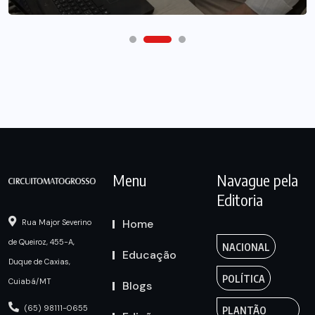
Menu
Navague pela
Editoria
Home
Rua Major Severino
de Queiroz, 455-A,
NACIONAL
Educação
Duque de Caxias,
POLÍTICA
Cuiabá/MT
Blogs
(65) 98111-0655
PLANTÃO