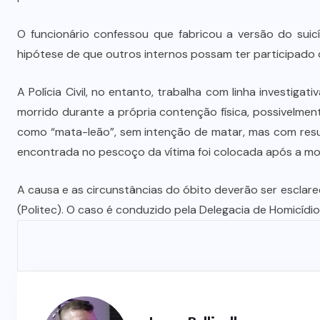
Prefeito Abilio Brunini recebe a
mais alta honraria da Rotam em
O funcionário confessou que fabricou a versão do suic
Cuiabá
hipótese de que outros internos possam ter participado 
7 DE AGOSTO DE 2026
A Polícia Civil, no entanto, trabalha com linha investigat
morrido durante a própria contenção física, possivelme
como “mata-leão”, sem intenção de matar, mas com resu
encontrada no pescoço da vítima foi colocada após a mo
A causa e as circunstâncias do óbito deverão ser esclarec
(Politec). O caso é conduzido pela Delegacia de Homicídi