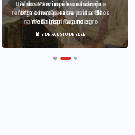
Alencar Farina é escolhido de
última hora para ser o vice de
Wellington Fagundes
7 DE AGOSTO DE 2026