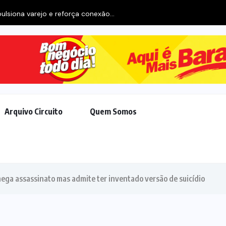
Arquivo Circuito
Quem Somos
 nega assassinato mas admite ter inventado versão de suicídio