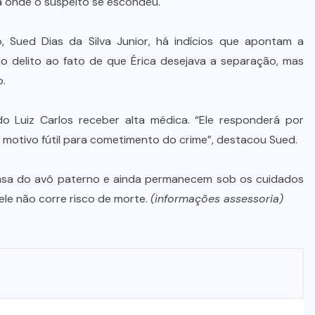
 onde o suspeito se escondeu.
MDB implode chapa para
deputado federal e concentra
 Sued Dias da Silva Junior, há indícios que apontam a
forças no Senado e na Assembleia
o delito ao fato de que Érica desejava a separação, mas
6 DE AGOSTO DE 2026
o.
o Luiz Carlos receber alta médica. “Ele responderá por
 e motivo fútil para cometimento do crime”, destacou Sued.
 casa do avô paterno e ainda permanecem sob os cuidados
ele não corre risco de morte.
(informações assessoria)