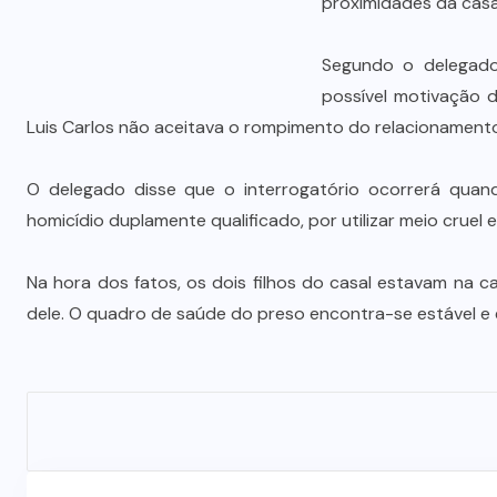
proximidades da casa
s
investimentos para viabilizar 10
mil lotes com infraestrutura
Segundo o delegado,
completa
possível motivação d
5 DE AGOSTO DE 2026
Luis Carlos não aceitava o rompimento do relacionament
O delegado disse que o interrogatório ocorrerá quand
homicídio duplamente qualificado, por utilizar meio cruel
Na hora dos fatos, os dois filhos do casal estavam na
dele. O quadro de saúde do preso encontra-se estável e 