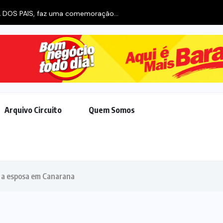
IA DOS PAIS, faz uma comemoração...
Arquivo Circuito
Quem Somos
 a esposa em Canarana