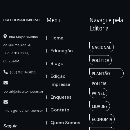
Menu
Navague pela
Editoria
Home
Rua Major Severino
de Queiroz, 455-A,
NACIONAL
Educação
Duque de Caxias,
POLÍTICA
Cuiabá/MT
Blogs
(65) 98111-0655
PLANTÃO
Edição
Impressa
POLICIAL
portal@circuitomt.com.br
PAINEL
Enquetes
CIDADES
Contato
midia@circuitomt.com.br
ECONOMIA
Quem Somos
Seguir