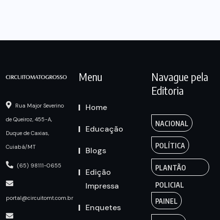
Menu
Navague pela
Editoria
Home
Rua Major Severino
de Queiroz, 455-A,
NACIONAL
Educação
Duque de Caxias,
POLÍTICA
Cuiabá/MT
Blogs
(65) 98111-0655
PLANTÃO
Edição
Impressa
POLICIAL
portal@circuitomt.com.br
PAINEL
Enquetes