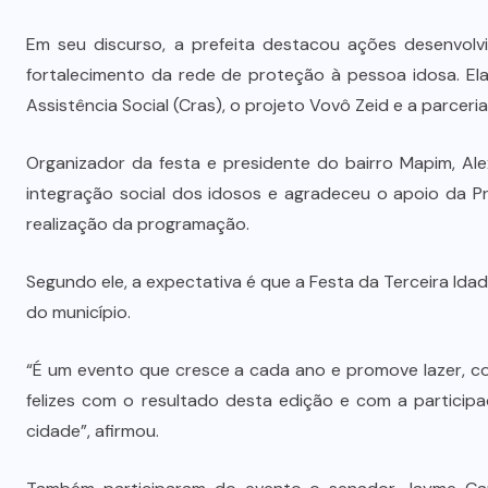
o
STJ condena ministro Marco Buzzi
à perda do cargo por denúncias de
Em seu discurso, a prefeita destacou ações desenvolv
importunação sexual
fortalecimento da rede de proteção à pessoa idosa. Ela 
Assistência Social (Cras), o projeto Vovô Zeid e a parcer
6 DE AGOSTO DE 2026
Organizador da festa e presidente do bairro Mapim, Al
integração social dos idosos e agradeceu o apoio da P
realização da programação.
Segundo ele, a expectativa é que a Festa da Terceira Ida
do município.
“É um evento que cresce a cada ano e promove lazer, co
felizes com o resultado desta edição e com a particip
cidade”, afirmou.