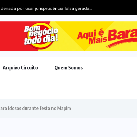
enada por usar jurisprudência falsa gerada...
Arquivo Circuito
Quem Somos
para idosos durante festa no Mapim