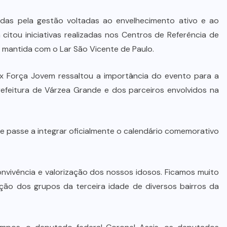
Advogada é condenada por usar
jurisprudência falsa gerada por IA
idas pela gestão voltadas ao envelhecimento ativo e ao
em ação trabalhista
citou iniciativas realizadas nos Centros de Referência de
ia mantida com o Lar São Vicente de Paulo.
7 DE AGOSTO DE 2026
ex Força Jovem ressaltou a importância do evento para a
refeitura de Várzea Grande e dos parceiros envolvidos na
de passe a integrar oficialmente o calendário comemorativo
nvivência e valorização dos nossos idosos. Ficamos muito
ação dos grupos da terceira idade de diversos bairros da