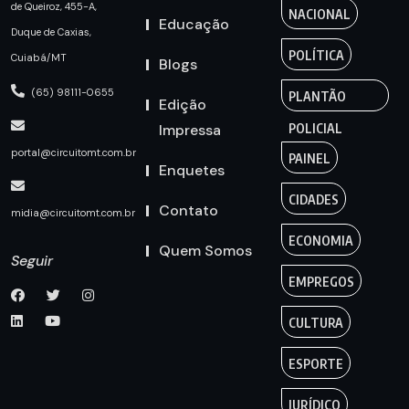
de Queiroz, 455-A,
NACIONAL
Educação
Duque de Caxias,
POLÍTICA
Cuiabá/MT
Blogs
(65) 98111-0655
PLANTÃO
Edição
Impressa
POLICIAL
portal@circuitomt.com.br
PAINEL
Enquetes
CIDADES
Contato
midia@circuitomt.com.br
ECONOMIA
Quem Somos
Seguir
EMPREGOS
CULTURA
ESPORTE
JURÍDICO