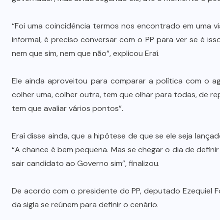
Prefeito Abilio Brunini recebe a
mais alta honraria da Rotam em
“Foi uma coincidência termos nos encontrado em uma via
Cuiabá
informal, é preciso conversar com o PP para ver se é is
nem que sim, nem que não”, explicou Eraí.
7 DE AGOSTO DE 2026
Ele ainda aproveitou para comparar a política com o a
colher uma, colher outra, tem que olhar para todas, de re
tem que avaliar vários pontos”.
Eraí disse ainda, que a hipótese de que se ele seja lan
“A chance é bem pequena. Mas se chegar o dia de definir 
sair candidato ao Governo sim”, finalizou.
De acordo com o presidente do PP, deputado Ezequiel F
da sigla se reúnem para definir o cenário.