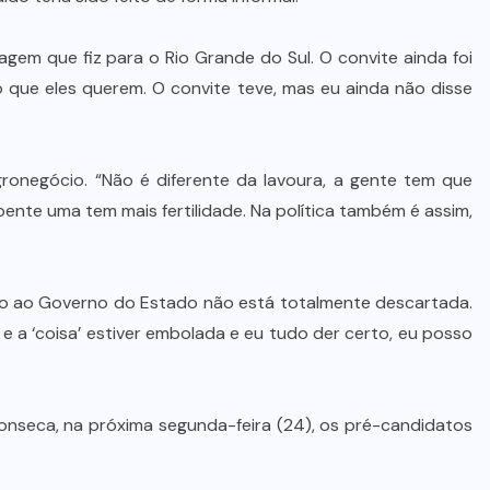
Dia dos Pais impulsiona varejo e
reforça conexão entre pais e filhos
gem que fiz para o Rio Grande do Sul. O convite ainda foi
na moda inspirada no agro
so que eles querem. O convite teve, mas eu ainda não disse
7 DE AGOSTO DE 2026
gronegócio. “Não é diferente da lavoura, a gente tem que
pente uma tem mais fertilidade. Na política também é assim,
çado ao Governo do Estado não está totalmente descartada.
e a ‘coisa’ estiver embolada e eu tudo der certo, eu posso
onseca, na próxima segunda-feira (24), os pré-candidatos