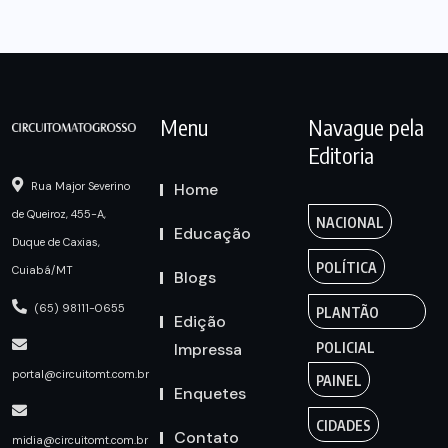
Menu
Navague pela
Editoria
Home
Rua Major Severino
de Queiroz, 455-A,
NACIONAL
Educação
Duque de Caxias,
POLÍTICA
Cuiabá/MT
Blogs
(65) 98111-0655
PLANTÃO
Edição
Impressa
POLICIAL
portal@circuitomt.com.br
PAINEL
Enquetes
CIDADES
Contato
midia@circuitomt.com.br