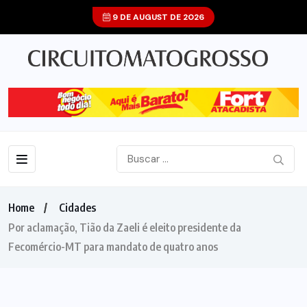
9 DE AUGUST DE 2026
Home
Cidades
Por aclamação, Tião da Zaeli é eleito presidente da
Fecomércio-MT para mandato de quatro anos