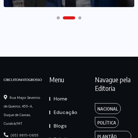
Menu
Navague pela
Editoria
Home
Rua Major Severino
de Queiroz, 455-A,
NACIONAL
Educação
Duque de Caxias,
POLÍTICA
Cuiabá/MT
Blogs
(65) 98111-0655
PLANTÃO