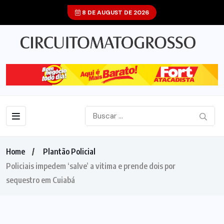
8 DE AUGUST DE 2026
Home
Plantão Policial
Policiais impedem ‘salve’ a vitima e prende dois por
sequestro em Cuiabá