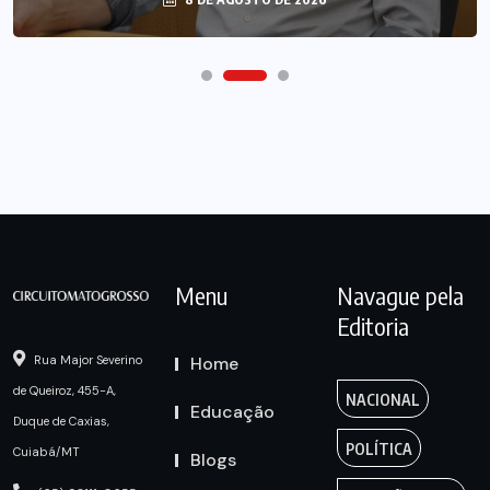
Menu
Navague pela
Editoria
Home
Rua Major Severino
de Queiroz, 455-A,
NACIONAL
Educação
Duque de Caxias,
POLÍTICA
Cuiabá/MT
Blogs