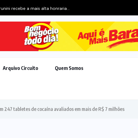
Arquivo Circuito
Quem Somos
em 247 tabletes de cocaína avaliados em mais de R$ 7 milhões