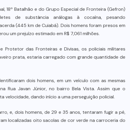
nal, 18º Batalhão e do Grupo Especial de Fronteira (Gefron)
bletes de substância análogas à cocaína, pesando
Lacerda (445 km de Cuiabá). Dois homens foram presos em
 gerou um prejuízo estimado em R$ 7,061 milhões.
rotetor das Fronteiras e Divisas, os policiais militares
eiro prata, estaria carregado com grande quantidade de
identificaram dois homens, em um veículo com as mesmas
na Rua Javan Júnior, no bairro Bela Vista. Assim que o
a velocidade, dando início a uma perseguição policial.
ro, e, dois homens, de 29 e 35 anos, tentaram fugir a pé,
am localizadas oito sacolas de cor verde na carroceria do