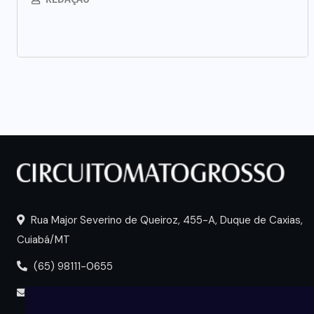
Rua Major Severino de Queiroz, 455-A, Duque de Caxias,
Cuiabá/MT
(65) 98111-0655
portal@circuitomt.com.br