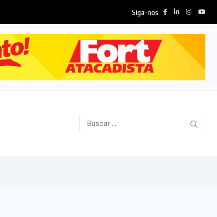
Siga-nos
Ministros do STF contrariam