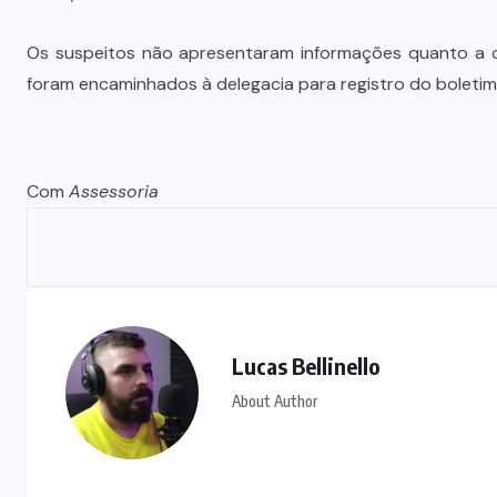
Quadrilha é investigada por roubo
A
de 197 toneladas de soja em
Os suspeitos não apresentaram informações quanto a or
rodovias do sul do estado
foram encaminhados à delegacia para registro do boletim
7 DE AGOSTO DE 2026
Com
Assessoria
Lucas Bellinello
About Author