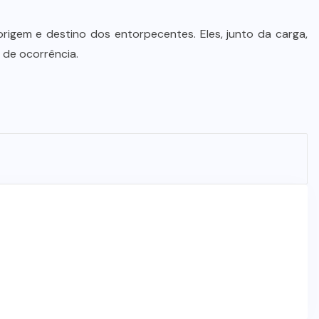
Prefeito Abilio Brunini recebe a
mais alta honraria da Rotam em
igem e destino dos entorpecentes. Eles, junto da carga,
Cuiabá
 de ocorrência.
7 DE AGOSTO DE 2026