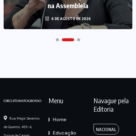
na Assembleia
6 DE AGOSTO DE 2026
Menu
Navague pela
Editoria
Home
Rua Major Severino
de Queiroz, 455-A,
NACIONAL
Educação
Duque de Caxias,