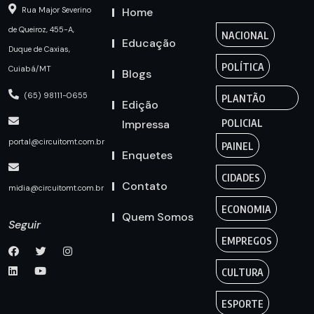
Home
Rua Major Severino
de Queiroz, 455-A,
NACIONAL
Educação
Duque de Caxias,
POLÍTICA
Cuiabá/MT
Blogs
(65) 98111-0655
PLANTÃO
Edição
Impressa
POLICIAL
portal@circuitomt.com.br
PAINEL
Enquetes
CIDADES
Contato
midia@circuitomt.com.br
ECONOMIA
Quem Somos
Seguir
EMPREGOS
CULTURA
ESPORTE