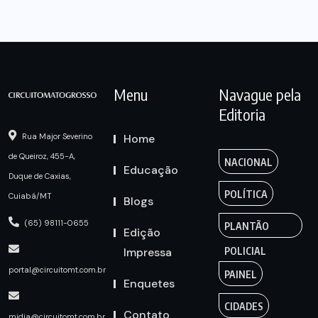
Menu
Navague pela
Editoria
Home
Rua Major Severino
de Queiroz, 455-A,
NACIONAL
Educação
Duque de Caxias,
POLÍTICA
Cuiabá/MT
Blogs
(65) 98111-0655
PLANTÃO
Edição
Impressa
POLICIAL
portal@circuitomt.com.br
PAINEL
Enquetes
CIDADES
Contato
midia@circuitomt.com.br