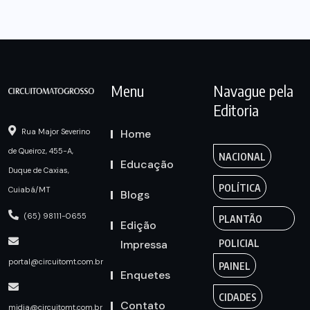
Menu
Navague pela
Editoria
Home
Rua Major Severino
de Queiroz, 455-A,
NACIONAL
Educação
Duque de Caxias,
POLÍTICA
Cuiabá/MT
Blogs
(65) 98111-0655
PLANTÃO
Edição
Impressa
POLICIAL
portal@circuitomt.com.br
PAINEL
Enquetes
CIDADES
Contato
midia@circuitomt.com.br