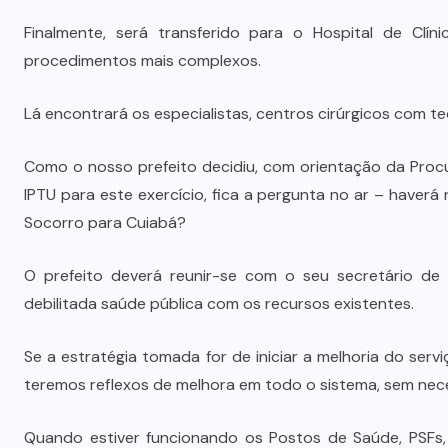
Vale-refeição cobre apenas 9 dias
Finalmente, será transferido para o Hospital de Clí
úteis de alimentação em Mato
procedimentos mais complexos.
a
Grosso, aponta levantamento
Lá encontrará os especialistas, centros cirúrgicos com te
6 DE AGOSTO DE 2026
Como o nosso prefeito decidiu, com orientação da Procu
IPTU para este exercício, fica a pergunta no ar – haver
Socorro para Cuiabá?
O prefeito deverá reunir-se com o seu secretário de
debilitada saúde pública com os recursos existentes.
Se a estratégia tomada for de iniciar a melhoria do servi
teremos reflexos de melhora em todo o sistema, sem ne
Quando estiver funcionando os Postos de Saúde, PSFs, 