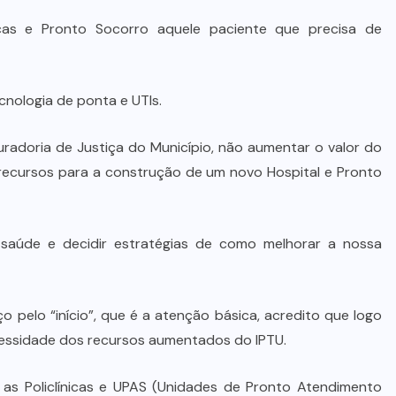
STJ condena ministro Marco Buzzi
nicas e Pronto Socorro aquele paciente que precisa de
à perda do cargo por denúncias de
importunação sexual
cnologia de ponta e UTIs.
6 DE AGOSTO DE 2026
radoria de Justiça do Município, não aumentar o valor do
á recursos para a construção de um novo Hospital e Pronto
 saúde e decidir estratégias de como melhorar a nossa
ço pelo “início”, que é a atenção básica, acredito que logo
cessidade dos recursos aumentados do IPTU.
as Policlínicas e UPAS (Unidades de Pronto Atendimento