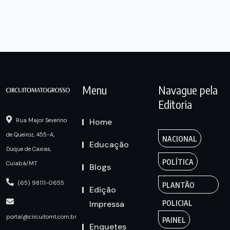
Menu
Navague pela
Editoria
Home
Rua Major Severino
de Queiroz, 455-A,
NACIONAL
Educação
Duque de Caxias,
POLÍTICA
Cuiabá/MT
Blogs
(65) 98111-0655
PLANTÃO
Edição
Impressa
POLICIAL
portal@circuitomt.com.br
PAINEL
Enquetes