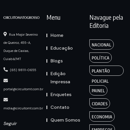
Menu
Navague pela
Editoria
Home
Rua Major Severino
de Queiroz, 455-A,
NACIONAL
Educação
Duque de Caxias,
POLÍTICA
Cuiabá/MT
Blogs
(65) 98111-0655
PLANTÃO
Edição
Impressa
POLICIAL
portal@circuitomt.com.br
PAINEL
Enquetes
CIDADES
Contato
midia@circuitomt.com.br
ECONOMIA
Quem Somos
Seguir
EMPREGOS