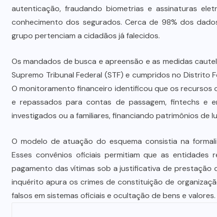
o
STJ condena ministro Marco Buzzi
autenticação, fraudando biometrias e assinaturas ele
à perda do cargo por denúncias de
conhecimento dos segurados. Cerca de 98% dos dados 
importunação sexual
grupo pertenciam a cidadãos já falecidos.
6 DE AGOSTO DE 2026
Os mandados de busca e apreensão e as medidas cautela
Supremo Tribunal Federal (STF) e cumpridos no Distrito 
O monitoramento financeiro identificou que os recursos 
e repassados para contas de passagem, fintechs e em
investigados ou a familiares, financiando patrimônios de 
O modelo de atuação do esquema consistia na formali
Esses convênios oficiais permitiam que as entidades 
pagamento das vítimas sob a justificativa de prestação d
inquérito apura os crimes de constituição de organizaçã
falsos em sistemas oficiais e ocultação de bens e valores.