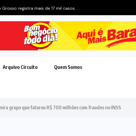
stra mais de 17 mil casos...
Arquivo Circuito
Quem Somos
mira grupo que faturou R$ 700 milhões com fraudes no INSS