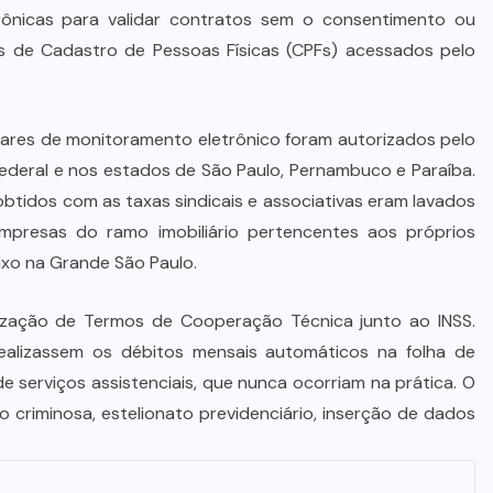
Advogada é condenada por usar
trônicas para validar contratos sem o consentimento ou
jurisprudência falsa gerada por IA
de Cadastro de Pessoas Físicas (CPFs) acessados pelo
em ação trabalhista
7 DE AGOSTO DE 2026
res de monitoramento eletrônico foram autorizados pelo
Federal e nos estados de São Paulo, Pernambuco e Paraíba.
obtidos com as taxas sindicais e associativas eram lavados
presas do ramo imobiliário pertencentes aos próprios
luxo na Grande São Paulo.
zação de Termos de Cooperação Técnica junto ao INSS.
realizassem os débitos mensais automáticos na folha de
e serviços assistenciais, que nunca ocorriam na prática. O
o criminosa, estelionato previdenciário, inserção de dados