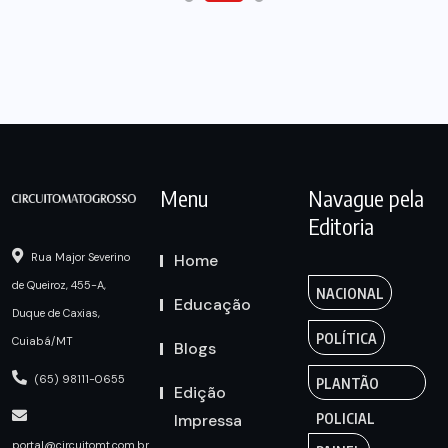
Menu
Navague pela
Editoria
Home
Rua Major Severino
de Queiroz, 455-A,
NACIONAL
Educação
Duque de Caxias,
POLÍTICA
Cuiabá/MT
Blogs
(65) 98111-0655
PLANTÃO
Edição
Impressa
POLICIAL
portal@circuitomt.com.br