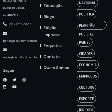
de Queiroz, 455-A,
NACIONAL
Educação
Duque de Caxias,
POLÍTICA
Cuiabá/MT
Blogs
(65) 98111-0655
PLANTÃO
Edição
Impressa
POLICIAL
portal@circuitomt.com.br
PAINEL
Enquetes
CIDADES
Contato
midia@circuitomt.com.br
ECONOMIA
Quem Somos
Seguir
EMPREGOS
CULTURA
ESPORTE
JURÍDICO