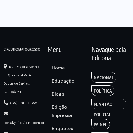
Menu
Navague pela
Editoria
Home
Rua Major Severino
de Queiroz, 455-A,
NACIONAL
Educação
Duque de Caxias,
POLÍTICA
Cuiabá/MT
Blogs
(65) 98111-0655
PLANTÃO
Edição
Impressa
POLICIAL
portal@circuitomt.com.br
PAINEL
Enquetes