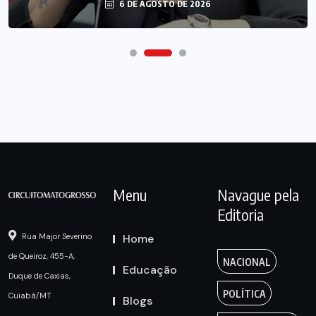
6 DE AGOSTO DE 2026
Menu
Navague pela
Editoria
Home
Rua Major Severino
de Queiroz, 455-A,
NACIONAL
Educação
Duque de Caxias,
POLÍTICA
Cuiabá/MT
Blogs