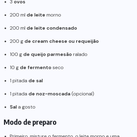
3
ovos
200 ml
de leite
morno
200 ml
de leite condensado
200 g
de cream cheese ou requeijão
100 g
de queijo parmesão
ralado
10 g
de fermento
seco
1 pitada
de sal
1 pitada
de noz-moscada
(opcional)
Sal
a gosto
Modo de preparo
Primeiro, misture o fermento, o leite morno e uma