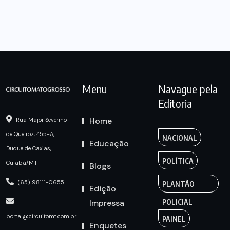
Menu
Navague pela
Editoria
Home
Rua Major Severino
de Queiroz, 455-A,
NACIONAL
Educação
Duque de Caxias,
POLÍTICA
Cuiabá/MT
Blogs
(65) 98111-0655
PLANTÃO
Edição
Impressa
POLICIAL
portal@circuitomt.com.br
PAINEL
Enquetes