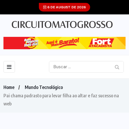
6 DE AUGUST DE 2026
Home
Mundo Tecnológico
Pai chama padrasto para levar filha ao altar e faz sucesso na
web