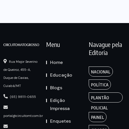
Menu
Navague pela
Editoria
Home
Rua Major Severino
de Queiroz, 455-A,
NACIONAL
Educação
Duque de Caxias,
POLÍTICA
Cuiabá/MT
Blogs
(65) 98111-0655
PLANTÃO
Edição
Impressa
POLICIAL
portal@circuitomt.com.br
PAINEL
Enquetes