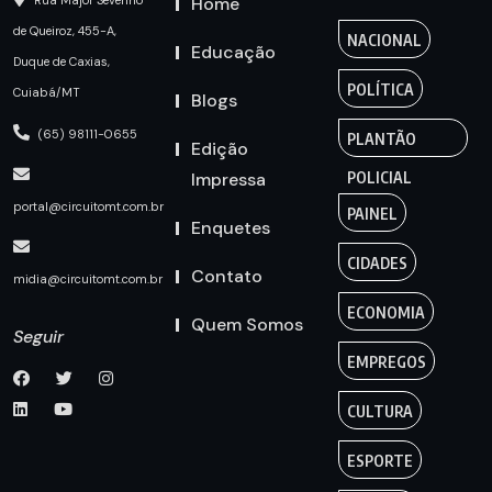
Home
Rua Major Severino
de Queiroz, 455-A,
NACIONAL
Educação
Duque de Caxias,
POLÍTICA
Cuiabá/MT
Blogs
(65) 98111-0655
PLANTÃO
Edição
Impressa
POLICIAL
portal@circuitomt.com.br
PAINEL
Enquetes
CIDADES
Contato
midia@circuitomt.com.br
ECONOMIA
Quem Somos
Seguir
EMPREGOS
CULTURA
ESPORTE