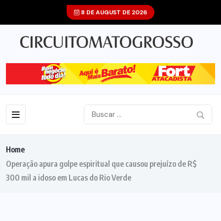
8 DE AUGUST DE 2026
Home
Operação apura golpe espiritual que causou prejuízo de R$
300 mil a idoso em Lucas do Rio Verde