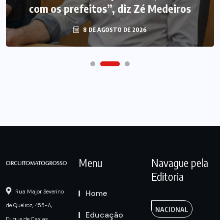
com os prefeitos”, diz Zé Medeiros
8 DE AGOSTO DE 2026
Menu
Navague pela
Editoria
Home
Rua Major Severino
de Queiroz, 455-A,
NACIONAL
Educação
Duque de Caxias,