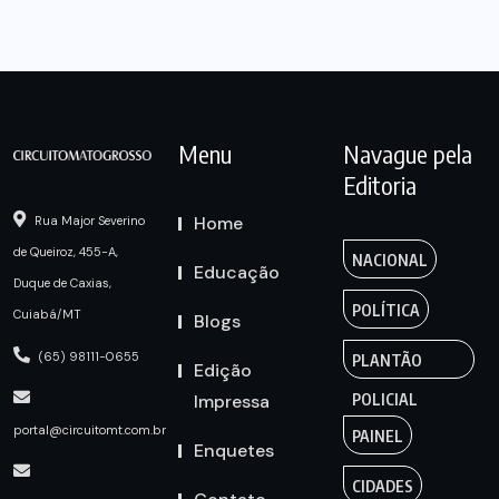
Menu
Navague pela
Editoria
Home
Rua Major Severino
de Queiroz, 455-A,
NACIONAL
Educação
Duque de Caxias,
POLÍTICA
Cuiabá/MT
Blogs
(65) 98111-0655
PLANTÃO
Edição
Impressa
POLICIAL
portal@circuitomt.com.br
PAINEL
Enquetes
CIDADES