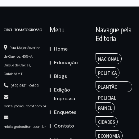
Menu
Navague pela
Editoria
Home
Rua Major Severino
de Queiroz, 455-A,
NACIONAL
Educação
Duque de Caxias,
POLÍTICA
Cuiabá/MT
Blogs
(65) 98111-0655
PLANTÃO
Edição
Impressa
POLICIAL
portal@circuitomt.com.br
PAINEL
Enquetes
CIDADES
Contato
midia@circuitomt.com.br
ECONOMIA