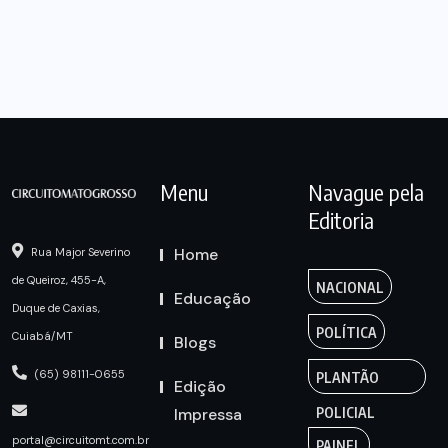
Menu
Navague pela
Editoria
Home
Rua Major Severino
de Queiroz, 455-A,
NACIONAL
Educação
Duque de Caxias,
POLÍTICA
Cuiabá/MT
Blogs
(65) 98111-0655
PLANTÃO
Edição
Impressa
POLICIAL
portal@circuitomt.com.br
PAINEL